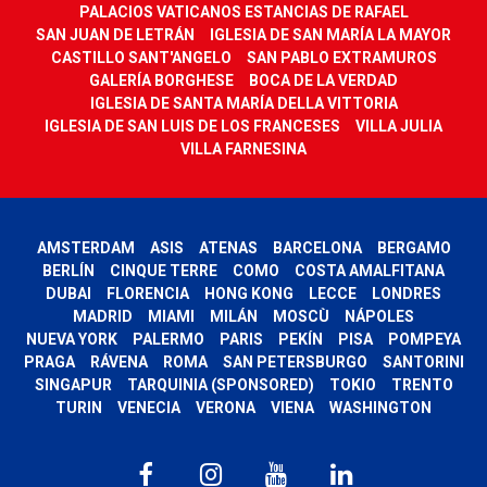
PALACIOS VATICANOS ESTANCIAS DE RAFAEL
SAN JUAN DE LETRÁN
IGLESIA DE SAN MARÍA LA MAYOR
CASTILLO SANT'ANGELO
SAN PABLO EXTRAMUROS
GALERÍA BORGHESE
BOCA DE LA VERDAD
IGLESIA DE SANTA MARÍA DELLA VITTORIA
IGLESIA DE SAN LUIS DE LOS FRANCESES
VILLA JULIA
VILLA FARNESINA
AMSTERDAM
ASIS
ATENAS
BARCELONA
BERGAMO
BERLÍN
CINQUE TERRE
COMO
COSTA AMALFITANA
DUBAI
FLORENCIA
HONG KONG
LECCE
LONDRES
MADRID
MIAMI
MILÁN
MOSCÙ
NÁPOLES
NUEVA YORK
PALERMO
PARIS
PEKÍN
PISA
POMPEYA
PRAGA
RÁVENA
ROMA
SAN PETERSBURGO
SANTORINI
SINGAPUR
TARQUINIA (SPONSORED)
TOKIO
TRENTO
TURIN
VENECIA
VERONA
VIENA
WASHINGTON