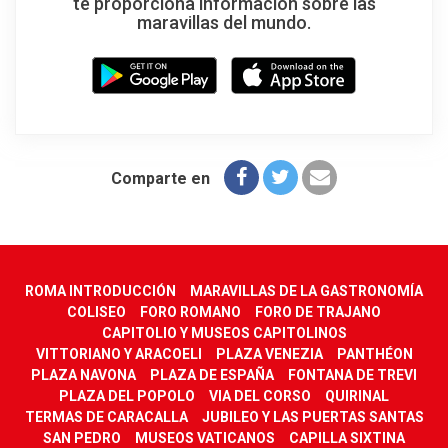
te proporciona información sobre las
maravillas del mundo.
Comparte en
ROMA INTRODUCCIÓN
MARAVILLAS DE LA GASTRONOMÍA
COLISEO
FORO ROMANO
FORO DE TRAJANO
CAPITOLIO Y MUSEOS CAPITOLINOS
VITTORIANO Y ARACOELI
PLAZA VENEZIA
PANTHÉON
PLAZA NAVONA
PLAZA DE ESPAÑA
FONTANA DE TREVI
PLAZA DEL POPOLO
VIA DEL CORSO
QUIRINAL
TERMAS DE CARACALLA
JUBILEO Y LAS PUERTAS SANTAS
SAN PEDRO
MUSEOS VATICANOS
CAPILLA SIXTINA