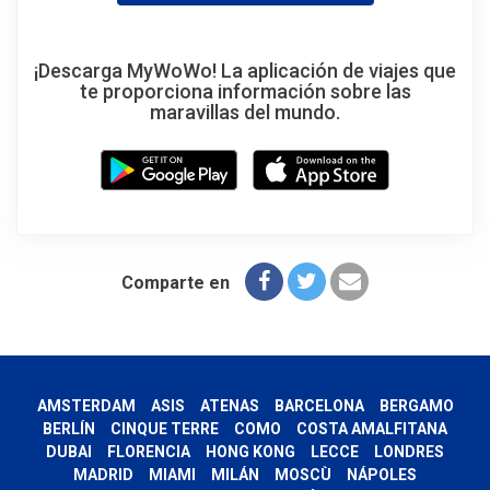
¡Descarga MyWoWo! La aplicación de viajes que
te proporciona información sobre las
maravillas del mundo.
Comparte en
AMSTERDAM
ASIS
ATENAS
BARCELONA
BERGAMO
BERLÍN
CINQUE TERRE
COMO
COSTA AMALFITANA
DUBAI
FLORENCIA
HONG KONG
LECCE
LONDRES
MADRID
MIAMI
MILÁN
MOSCÙ
NÁPOLES