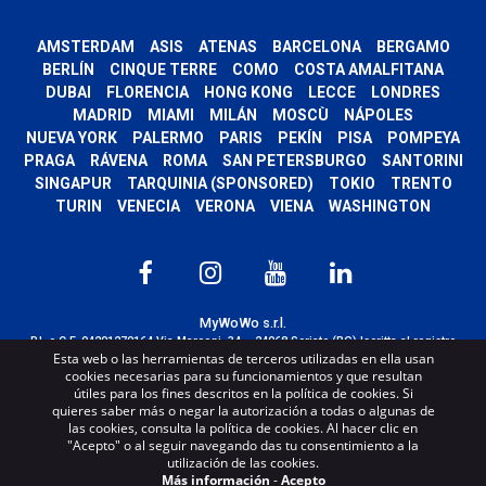
AMSTERDAM
ASIS
ATENAS
BARCELONA
BERGAMO
BERLÍN
CINQUE TERRE
COMO
COSTA AMALFITANA
DUBAI
FLORENCIA
HONG KONG
LECCE
LONDRES
MADRID
MIAMI
MILÁN
MOSCÙ
NÁPOLES
NUEVA YORK
PALERMO
PARIS
PEKÍN
PISA
POMPEYA
PRAGA
RÁVENA
ROMA
SAN PETERSBURGO
SANTORINI
SINGAPUR
TARQUINIA (SPONSORED)
TOKIO
TRENTO
TURIN
VENECIA
VERONA
VIENA
WASHINGTON
MyWoWo s.r.l.
P.I. e C.F. 04201270164 Via Marconi, 34 – 24068 Seriate (BG) Iscritta al registro
Esta web o las herramientas de terceros utilizadas en ella usan
delle imprese di Bergamo con n° iscrizione 443941 – Cap.Soc. € 100.000,00 i.v.
cookies necesarias para su funcionamientos y que resultan
TERMS AND CONDITIONS
-
CREDITS
útiles para los fines descritos en la política de cookies. Si
quieres saber más o negar la autorización a todas o algunas de
las cookies, consulta la política de cookies. Al hacer clic en
"Acepto" o al seguir navegando das tu consentimiento a la
utilización de las cookies.
Más información
-
Acepto