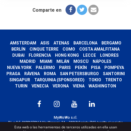
Comparte en
AMSTERDAM
ASIS
ATENAS
BARCELONA
BERGAMO
BERLÍN
CINQUE TERRE
COMO
COSTA AMALFITANA
DUBAI
FLORENCIA
HONG KONG
LECCE
LONDRES
MADRID
MIAMI
MILÁN
MOSCÙ
NÁPOLES
NUEVA YORK
PALERMO
PARIS
PEKÍN
PISA
POMPEYA
PRAGA
RÁVENA
ROMA
SAN PETERSBURGO
SANTORINI
SINGAPUR
TARQUINIA (SPONSORED)
TOKIO
TRENTO
TURIN
VENECIA
VERONA
VIENA
WASHINGTON
MyWoWo s.r.l.
P.I. e C.F. 04201270164 Via Marconi, 34 – 24068 Seriate (BG) Iscritta al registro
Esta web o las herramientas de terceros utilizadas en ella usan
delle imprese di Bergamo con n° iscrizione 443941 – Cap.Soc. € 100.000,00 i.v.