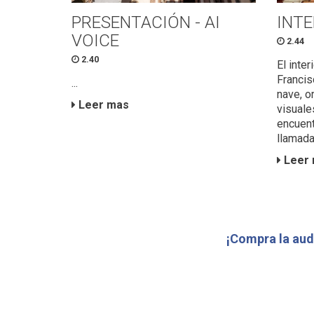
PRESENTACIÓN - AI
INTE
VOICE
2.44
2.40
El inter
Francis
...
nave, o
Leer mas
visuale
encuent
llamada
Leer 
¡Compra la aud