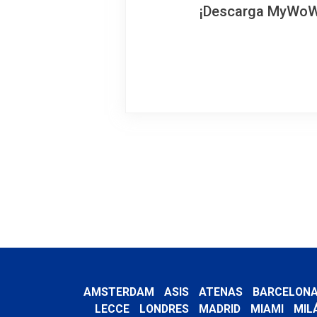
¡Descarga MyWoWo!
AMSTERDAM
ASIS
ATENAS
BARCELON
LECCE
LONDRES
MADRID
MIAMI
MIL