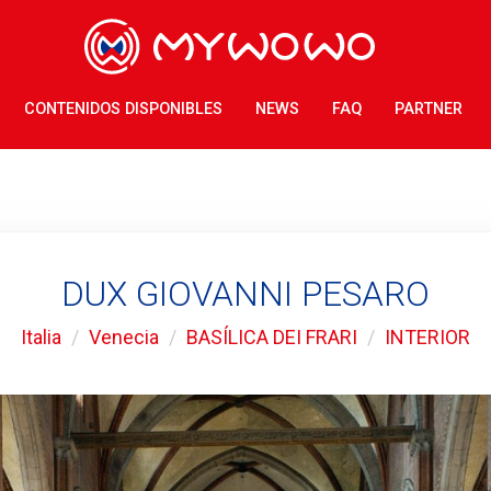
CONTENIDOS DISPONIBLES
NEWS
FAQ
PARTNER
DUX GIOVANNI PESARO
Italia
Venecia
BASÍLICA DEI FRARI
INTERIOR