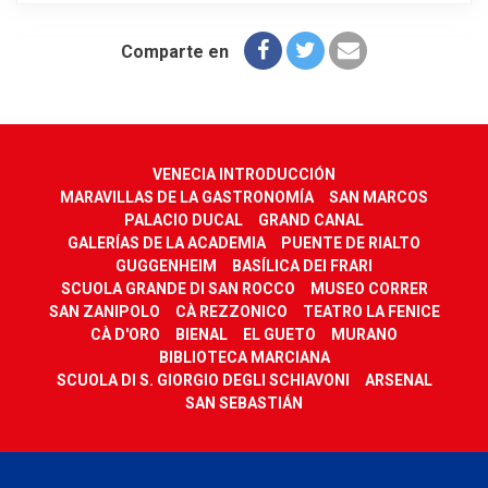
Comparte en
VENECIA INTRODUCCIÓN
MARAVILLAS DE LA GASTRONOMÍA
SAN MARCOS
PALACIO DUCAL
GRAND CANAL
GALERÍAS DE LA ACADEMIA
PUENTE DE RIALTO
GUGGENHEIM
BASÍLICA DEI FRARI
SCUOLA GRANDE DI SAN ROCCO
MUSEO CORRER
SAN ZANIPOLO
CÀ REZZONICO
TEATRO LA FENICE
CÀ D'ORO
BIENAL
EL GUETO
MURANO
BIBLIOTECA MARCIANA
SCUOLA DI S. GIORGIO DEGLI SCHIAVONI
ARSENAL
SAN SEBASTIÁN