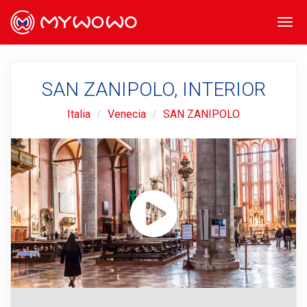
Togg
navi
SAN ZANIPOLO, INTERIOR
Italia
Venecia
SAN ZANIPOLO