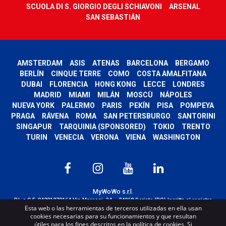
SCUOLA DI S. GIORGIO DEGLI SCHIAVONI
ARSENAL
SAN SEBASTIÁN
AMSTERDAM
ASIS
ATENAS
BARCELONA
BERGAMO
BERLÍN
CINQUE TERRE
COMO
COSTA AMALFITANA
DUBAI
FLORENCIA
HONG KONG
LECCE
LONDRES
MADRID
MIAMI
MILÁN
MOSCÙ
NÁPOLES
NUEVA YORK
PALERMO
PARIS
PEKÍN
PISA
POMPEYA
PRAGA
RÁVENA
ROMA
SAN PETERSBURGO
SANTORINI
SINGAPUR
TARQUINIA (SPONSORED)
TOKIO
TRENTO
TURIN
VENECIA
VERONA
VIENA
WASHINGTON
MyWoWo s.r.l.
P.I. e C.F. 04201270164 Via Marconi, 34 – 24068 Seriate (BG) Iscritta al registro
Esta web o las herramientas de terceros utilizadas en ella usan
delle imprese di Bergamo con n° iscrizione 443941 – Cap.Soc. € 100.000,00 i.v.
cookies necesarias para su funcionamientos y que resultan
TERMS AND CONDITIONS
-
CREDITS
útiles para los fines descritos en la política de cookies. Si