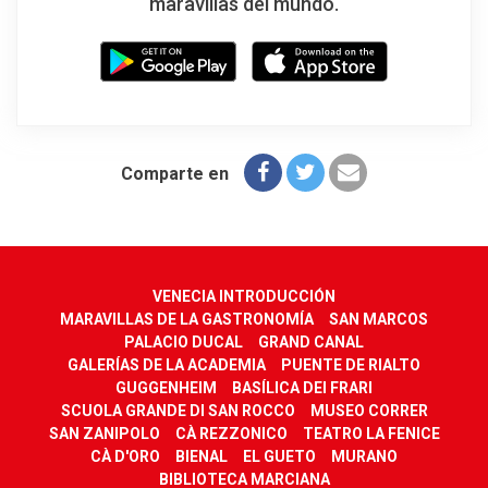
maravillas del mundo.
Comparte en
VENECIA INTRODUCCIÓN
MARAVILLAS DE LA GASTRONOMÍA
SAN MARCOS
PALACIO DUCAL
GRAND CANAL
GALERÍAS DE LA ACADEMIA
PUENTE DE RIALTO
GUGGENHEIM
BASÍLICA DEI FRARI
SCUOLA GRANDE DI SAN ROCCO
MUSEO CORRER
SAN ZANIPOLO
CÀ REZZONICO
TEATRO LA FENICE
CÀ D'ORO
BIENAL
EL GUETO
MURANO
BIBLIOTECA MARCIANA