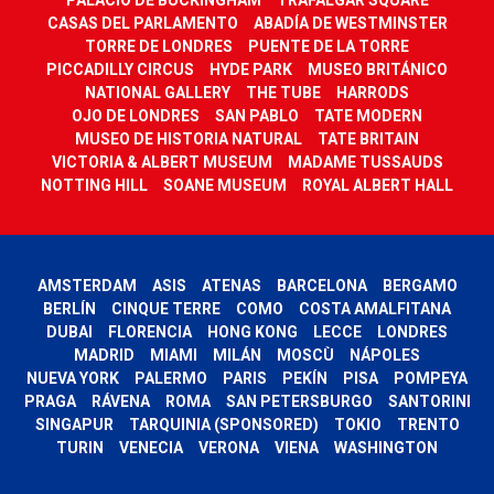
CASAS DEL PARLAMENTO
ABADÍA DE WESTMINSTER
TORRE DE LONDRES
PUENTE DE LA TORRE
PICCADILLY CIRCUS
HYDE PARK
MUSEO BRITÁNICO
NATIONAL GALLERY
THE TUBE
HARRODS
OJO DE LONDRES
SAN PABLO
TATE MODERN
MUSEO DE HISTORIA NATURAL
TATE BRITAIN
VICTORIA & ALBERT MUSEUM
MADAME TUSSAUDS
NOTTING HILL
SOANE MUSEUM
ROYAL ALBERT HALL
AMSTERDAM
ASIS
ATENAS
BARCELONA
BERGAMO
BERLÍN
CINQUE TERRE
COMO
COSTA AMALFITANA
DUBAI
FLORENCIA
HONG KONG
LECCE
LONDRES
MADRID
MIAMI
MILÁN
MOSCÙ
NÁPOLES
NUEVA YORK
PALERMO
PARIS
PEKÍN
PISA
POMPEYA
PRAGA
RÁVENA
ROMA
SAN PETERSBURGO
SANTORINI
SINGAPUR
TARQUINIA (SPONSORED)
TOKIO
TRENTO
TURIN
VENECIA
VERONA
VIENA
WASHINGTON