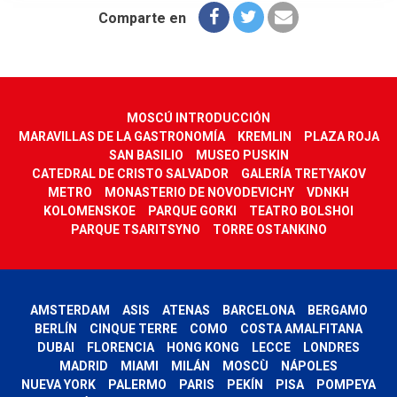
Comparte en
MOSCÚ INTRODUCCIÓN
MARAVILLAS DE LA GASTRONOMÍA
KREMLIN
PLAZA ROJA
SAN BASILIO
MUSEO PUSKIN
CATEDRAL DE CRISTO SALVADOR
GALERÍA TRETYAKOV
METRO
MONASTERIO DE NOVODEVICHY
VDNKH
KOLOMENSKOE
PARQUE GORKI
TEATRO BOLSHOI
PARQUE TSARITSYNO
TORRE OSTANKINO
AMSTERDAM
ASIS
ATENAS
BARCELONA
BERGAMO
BERLÍN
CINQUE TERRE
COMO
COSTA AMALFITANA
DUBAI
FLORENCIA
HONG KONG
LECCE
LONDRES
MADRID
MIAMI
MILÁN
MOSCÙ
NÁPOLES
NUEVA YORK
PALERMO
PARIS
PEKÍN
PISA
POMPEYA