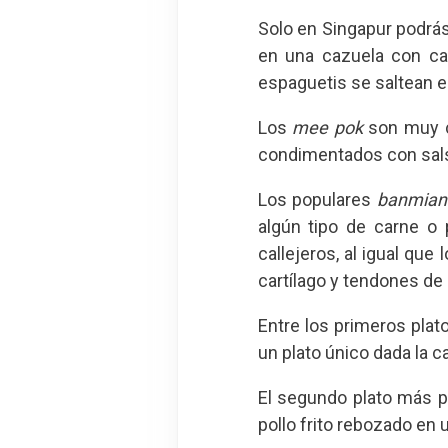
Solo en Singapur podrá
en una cazuela con cal
espaguetis se saltean e
Los
mee pok
son muy c
condimentados con salsa
Los populares
banmian
algún tipo de carne o
callejeros, al igual que 
cartílago y tendones de p
Entre los primeros plat
un plato único dada la c
El segundo plato más p
pollo frito rebozado en