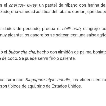
n el
chai tow kway
, un pastel de rábano con harina de
do, una variedad asiática del rábano común, que desp
ialidades de pescado, prueba el
chilli crab
, cangrejo co
muy picante: los cangrejos se saltean con una salsa agri
do el
bubur cha cha
, hecho con almidón de palma, boniato
de coco. Se puede servir frío o caliente.
 los famosos
Singapore style noodle
, los «fideos estil
son típicos de aquí, sino de Estados Unidos.