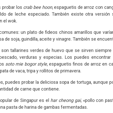
s probar los
crab bee hoon
, espaguetis de arroz con cang
do de leche especiado. También existe otra versión s
n el wok.
omunes: un plato de fideos chinos amarillos que varían
 de soja, guindilla, aceite y vinagre. También se encuen
son tallarines verdes de huevo que se sirven siempr
 pescado, verduras y especias. Los puedes encontrar 
los
soto mie bogor style
, espaguetis finos de arroz en cal
ata de vaca, tripa y rollitos de primavera.
os, puedes probar la deliciosa sopa de tortuga, aunque 
antidad de carne que contiene.
opular de Singapur es el
har cheong gai
, «pollo con pas
 una pasta de harina de gambas fermentadas.