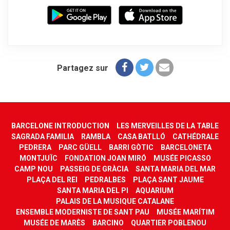
Partagez sur
BARCELONE INTRODUCTION
LES MERVEILLES DE LA TABLE
SAGRADA FAMILIA
RAMBLA
CASA BATLLÓ
CATHÉDRALE
PEDRERA
PARC GÜELL
BARRI GÒTIC
BARCELONETA
MONTJUÏC
FONDATION JOAN MIRÓ
MUSÉE PICASSO
CAMP NOU
PASSEIG DE GRÀCIA
SANTA MARIA DEL MAR
PLAÇA DEL REI
PEDRALBES
PLAÇA SANT JAUME
SANTA MARIA DEL PI
AQUARIUM
PALAIS DE LA MUSIQUE CATALANE
ENSEMBLE MODERNISTE DE SANT PAU
MUSÉE MARÍTIM
MUSÉE DE MARÈS
BARCINO
QUARTIER POBLENOU