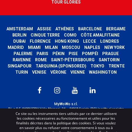
TOUR GLÒRIES
AMSTERDAM
ASSISE
ATHÈNES
BARCELONE
BERGAME
BERLIN
CINQUE TERRE
COMO
CÔTE AMALFITAINE
DUBAI
FLORENCE
HONG KONG
LECCE
LONDRES
MADRID
MIAMI
MILAN
MOSCOU
NAPLES
NEW YORK
PALERME
PARIS
PÉKIN
PISE
POMPÉI
PRAGUE
RAVENNE
ROME
SAINT-PÉTERSBOURG
SANTORIN
SINGAPOUR
TARQUINIA (SPONSORED)
TOKYO
TRENTE
TURIN
VENISE
VÉRONE
VIENNE
WASHINGTON
MyWoWo s.r.l.
P.I. e C.F. 04201270164 Via Marconi, 34 – 24068 Seriate (BG) Iscritta al registro
Ce site ou les instruments tiers utilisés par ce dernier utilisent
delle imprese di Bergamo con n° iscrizione 443941 – Cap.Soc. € 100.000,00 i.v.
les cookies nécessaires au fonctionnement et utiles pour les
TERMS AND CONDITIONS
-
CREDITS
finalités décrites dans la politique des cookies. Si vous voulez
en savoir plus ou refuser votre consentement à tous ou à