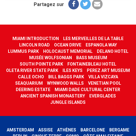
Partagez sur
MIAMI INTRODUCTION
LES MERVEILLES DE LA TABLE
LINCOLN ROAD
OCEAN DRIVE
ESPANOLA WAY
LUMMUS PARK
HOLOCAUST MEMORIAL
DELANO HOTEL
MUSÉE WOLFSONIAN
BASS MUSEUM
SOUTH POINTE PARK
FONTAINEBLEAU HOTEL
OLETA RIVER STATE PARK
ILES KEYS
PEREZ ART MUSEUM
CALLE OCHO
BILL BAGGS PARK
VILLA VIZCAYA
SEAQUARIUM
WYNWOOD WALLS
VENETIAN POOL
DEERING ESTATE
MIAMI DADE CULTURAL CENTER
ANCIENT SPANISH MONASTERY
EVERGLADES
JUNGLE ISLANDS
AMSTERDAM
ASSISE
ATHÈNES
BARCELONE
BERGAME