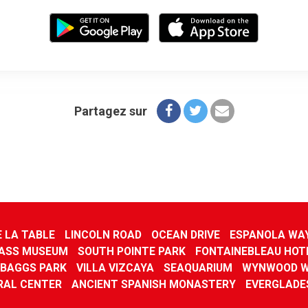
Partagez sur
E LA TABLE
LINCOLN ROAD
OCEAN DRIVE
ESPANOLA WA
ASS MUSEUM
SOUTH POINTE PARK
FONTAINEBLEAU HOT
 BAGGS PARK
VILLA VIZCAYA
SEAQUARIUM
WYNWOOD W
RAL CENTER
ANCIENT SPANISH MONASTERY
EVERGLADE