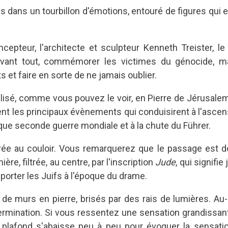
s dans un tourbillon d'émotions, entouré de figures qui 
ncepteur, l'architecte et sculpteur Kenneth Treister, l
 avant tout, commémorer les victimes du génocide, m
s et faire en sorte de ne jamais oublier.
alisé, comme vous pouvez le voir, en Pierre de Jérusal
ent les principaux évènements qui conduisirent à l'ascens
ique seconde guerre mondiale et à la chute du Führer.
rée au couloir. Vous remarquerez que le passage est d
ère, filtrée, au centre, par l'inscription
Jude
, qui signifi
 porter les Juifs à l'époque du drame.
de murs en pierre, brisés par des rais de lumières. Au
mination. Si vous ressentez une sensation grandissant
 plafond s'abaisse peu à peu pour évoquer la sensation