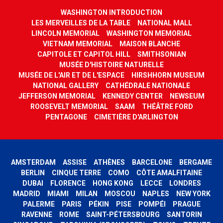
WASHINGTON INTRODUCTION
LES MERVEILLES DE LA TABLE
NATIONAL MALL
LINCOLN MEMORIAL
WASHINGTON MEMORIAL
VIETNAM MEMORIAL
MAISON BLANCHE
CAPITOLE ET CAPITOL HILL
SMITHSONIAN
MUSÉE D'HISTOIRE NATURELLE
MUSÉE DE L'AIR ET DE L'ESPACE
HIRSHHORN MUSEUM
NATIONAL GALLERY
CATHÉDRALE NATIONALE
JEFFERSON MEMORIAL
KENNEDY CENTER
NEWSEUM
ROOSEVELT MEMORIAL
SAAM
THÉÂTRE FORD
PENTAGONE
CIMETIÈRE D'ARLINGTON
AMSTERDAM
ASSISE
ATHÈNES
BARCELONE
BERGAME
BERLIN
CINQUE TERRE
COMO
CÔTE AMALFITAINE
DUBAI
FLORENCE
HONG KONG
LECCE
LONDRES
MADRID
MIAMI
MILAN
MOSCOU
NAPLES
NEW YORK
PALERME
PARIS
PÉKIN
PISE
POMPÉI
PRAGUE
RAVENNE
ROME
SAINT-PÉTERSBOURG
SANTORIN