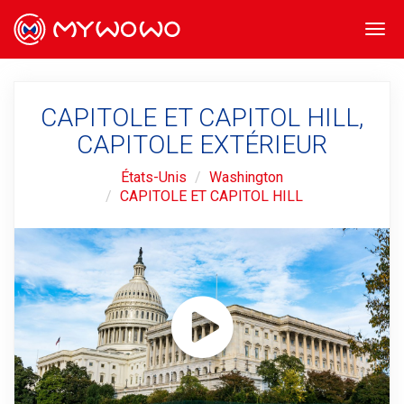
Togg
navi
CAPITOLE ET CAPITOL HILL,
CAPITOLE EXTÉRIEUR
États-Unis
Washington
CAPITOLE ET CAPITOL HILL