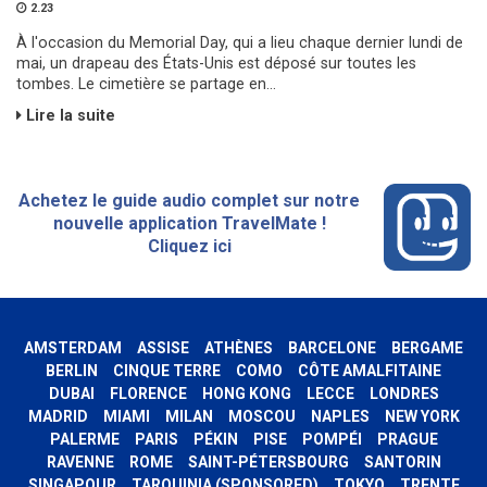
2.23
À l'occasion du Memorial Day, qui a lieu chaque dernier lundi de
mai, un drapeau des États-Unis est déposé sur toutes les
tombes. Le cimetière se partage en...
Lire la suite
Achetez le guide audio complet sur notre
nouvelle application TravelMate !
Cliquez ici
AMSTERDAM
ASSISE
ATHÈNES
BARCELONE
BERGAME
BERLIN
CINQUE TERRE
COMO
CÔTE AMALFITAINE
DUBAI
FLORENCE
HONG KONG
LECCE
LONDRES
MADRID
MIAMI
MILAN
MOSCOU
NAPLES
NEW YORK
PALERME
PARIS
PÉKIN
PISE
POMPÉI
PRAGUE
RAVENNE
ROME
SAINT-PÉTERSBOURG
SANTORIN
SINGAPOUR
TARQUINIA (SPONSORED)
TOKYO
TRENTE