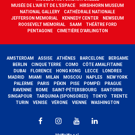
MUSÉE DE L'AIR ET DE L'ESPACE
HIRSHHORN MUSEUM
NATIONAL GALLERY
CATHÉDRALE NATIONALE
JEFFERSON MEMORIAL
KENNEDY CENTER
NEWSEUM
ROOSEVELT MEMORIAL
SAAM
THÉÂTRE FORD
PENTAGONE
CIMETIÈRE D'ARLINGTON
AMSTERDAM
ASSISE
ATHÈNES
BARCELONE
BERGAME
BERLIN
CINQUE TERRE
COMO
CÔTE AMALFITAINE
DUBAI
FLORENCE
HONG KONG
LECCE
LONDRES
MADRID
MIAMI
MILAN
MOSCOU
NAPLES
NEW YORK
PALERME
PARIS
PÉKIN
PISE
POMPÉI
PRAGUE
RAVENNE
ROME
SAINT-PÉTERSBOURG
SANTORIN
SINGAPOUR
TARQUINIA (SPONSORED)
TOKYO
TRENTE
TURIN
VENISE
VÉRONE
VIENNE
WASHINGTON
MyWoWo s.r.l.