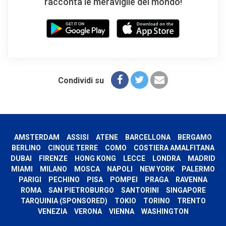
racconta le meraviglie del mondo!
Condividi su
AMSTERDAM
ASSISI
ATENE
BARCELLONA
BERGAMO
BERLINO
CINQUE TERRE
COMO
COSTIERA AMALFITANA
DUBAI
FIRENZE
HONG KONG
LECCE
LONDRA
MADRID
MIAMI
MILANO
MOSCA
NAPOLI
NEW YORK
PALERMO
PARIGI
PECHINO
PISA
POMPEI
PRAGA
RAVENNA
ROMA
SAN PIETROBURGO
SANTORINI
SINGAPORE
TARQUINIA (SPONSORED)
TOKIO
TORINO
TRENTO
VENEZIA
VERONA
VIENNA
WASHINGTON