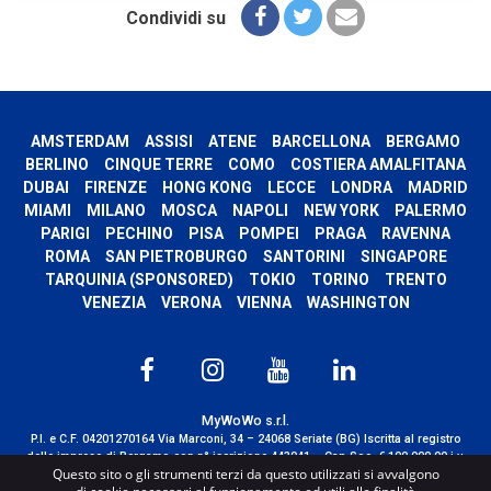
Condividi su
AMSTERDAM
ASSISI
ATENE
BARCELLONA
BERGAMO
BERLINO
CINQUE TERRE
COMO
COSTIERA AMALFITANA
DUBAI
FIRENZE
HONG KONG
LECCE
LONDRA
MADRID
MIAMI
MILANO
MOSCA
NAPOLI
NEW YORK
PALERMO
PARIGI
PECHINO
PISA
POMPEI
PRAGA
RAVENNA
ROMA
SAN PIETROBURGO
SANTORINI
SINGAPORE
TARQUINIA (SPONSORED)
TOKIO
TORINO
TRENTO
VENEZIA
VERONA
VIENNA
WASHINGTON
MyWoWo s.r.l.
P.I. e C.F. 04201270164 Via Marconi, 34 – 24068 Seriate (BG) Iscritta al registro
delle imprese di Bergamo con n° iscrizione 443941 – Cap.Soc. € 100.000,00 i.v.
Questo sito o gli strumenti terzi da questo utilizzati si avvalgono
TERMS AND CONDITIONS
-
CREDITS