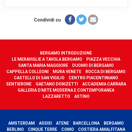
Condividi su
BERGAMO INTRODUZIONE
LE MERAVIGLIE A TAVOLA BERGAMO
PIAZZA VECCHIA
SANTA MARIA MAGGIORE
DUOMO DI BERGAMO
CAPPELLA COLLEONI
MURA VENETE
ROCCA DI BERGAMO
CASTELLO DI SAN VIGILIO
CENTRO PIACENTINIANO
SENTIERONE
GAETANO DONIZETTI
ACCADEMIA CARRARA
GALLERIA D'ARTE MODERNA E CONTEMPORANEA
LAZZARETTO
ASTINO
AMSTERDAM
ASSISI
ATENE
BARCELLONA
BERGAMO
BERLINO
CINQUE TERRE
COMO
COSTIERA AMALFITANA