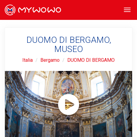
Togg
navi
DUOMO DI BERGAMO,
MUSEO
Italia
Bergamo
DUOMO DI BERGAMO