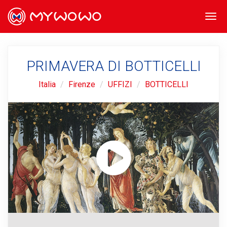
Togg
navi
PRIMAVERA DI BOTTICELLI
Italia
Firenze
UFFIZI
BOTTICELLI