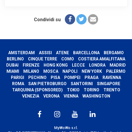
Condividi su
AMSTERDAM
ASSISI
ATENE
BARCELLONA
BERGAMO
BERLINO
CINQUE TERRE
COMO
COSTIERA AMALFITANA
DUBAI
FIRENZE
HONG KONG
LECCE
LONDRA
MADRID
MIAMI
MILANO
MOSCA
NAPOLI
NEW YORK
PALERMO
PARIGI
PECHINO
PISA
POMPEI
PRAGA
RAVENNA
ROMA
SAN PIETROBURGO
SANTORINI
SINGAPORE
TARQUINIA (SPONSORED)
TOKIO
TORINO
TRENTO
VENEZIA
VERONA
VIENNA
WASHINGTON
MyWoWo s.r.l.