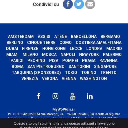
Condividi su
AMSTERDAM
ASSISI
ATENE
BARCELLONA
BERGAMO
BERLINO
CINQUE TERRE
COMO
COSTIERA AMALFITANA
DUBAI
FIRENZE
HONG KONG
LECCE
LONDRA
MADRID
MIAMI
MILANO
MOSCA
NAPOLI
NEW YORK
PALERMO
PARIGI
PECHINO
PISA
POMPEI
PRAGA
RAVENNA
ROMA
SAN PIETROBURGO
SANTORINI
SINGAPORE
TARQUINIA (SPONSORED)
TOKIO
TORINO
TRENTO
VENEZIA
VERONA
VIENNA
WASHINGTON
MyWoWo s.r.l.
P.I. e C.F. 04201270164 Via Marconi, 34 – 24068 Seriate (BG) Iscritta al registro
delle imprese di Bergamo con n° iscrizione 443941 – Cap.Soc. € 100.000,00 i.v.
Questo sito o gli strumenti terzi da questo utilizzati si avvalgono
TERMS AND CONDITIONS
-
CREDITS
di cookie necessari al funzionamento ed utili alle finalità