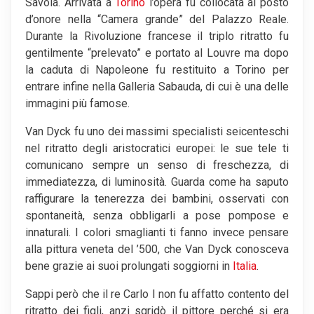
Savoia. Arrivata a
Torino
l’opera fu collocata al posto
d’onore nella “Camera grande” del Palazzo Reale.
Durante la Rivoluzione francese il triplo ritratto fu
gentilmente “prelevato” e portato al Louvre ma dopo
la caduta di Napoleone fu restituito a Torino per
entrare infine nella Galleria Sabauda, di cui è una delle
immagini più famose.
Van Dyck fu uno dei massimi specialisti seicenteschi
nel ritratto degli aristocratici europei: le sue tele ti
comunicano sempre un senso di freschezza, di
immediatezza, di luminosità. Guarda come ha saputo
raffigurare la tenerezza dei bambini, osservati con
spontaneità, senza obbligarli a pose pompose e
innaturali. I colori smaglianti ti fanno invece pensare
alla pittura veneta del ’500, che Van Dyck conosceva
bene grazie ai suoi prolungati soggiorni in
Italia
.
Sappi però che il re Carlo I non fu affatto contento del
ritratto dei figli, anzi sgridò il pittore perché si era