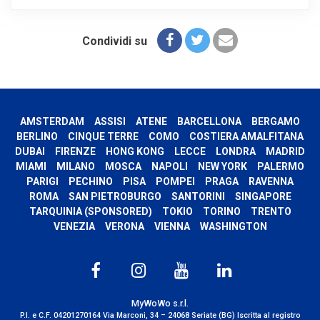
Condividi su
AMSTERDAM
ASSISI
ATENE
BARCELLONA
BERGAMO
BERLINO
CINQUE TERRE
COMO
COSTIERA AMALFITANA
DUBAI
FIRENZE
HONG KONG
LECCE
LONDRA
MADRID
MIAMI
MILANO
MOSCA
NAPOLI
NEW YORK
PALERMO
PARIGI
PECHINO
PISA
POMPEI
PRAGA
RAVENNA
ROMA
SAN PIETROBURGO
SANTORINI
SINGAPORE
TARQUINIA (SPONSORED)
TOKIO
TORINO
TRENTO
VENEZIA
VERONA
VIENNA
WASHINGTON
MyWoWo s.r.l.
P.I. e C.F. 04201270164 Via Marconi, 34 – 24068 Seriate (BG) Iscritta al registro