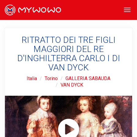
Togg
navi
RITRATTO DEI TRE FIGLI
MAGGIORI DEL RE
D'INGHILTERRA CARLO I DI
VAN DYCK
Italia
Torino
GALLERIA SABAUDA
VAN DYCK