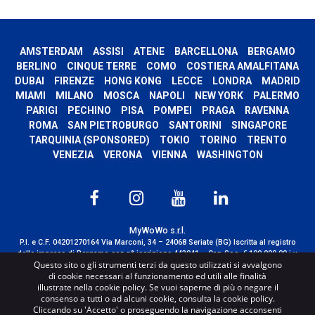
AMSTERDAM
ASSISI
ATENE
BARCELLONA
BERGAMO
BERLINO
CINQUE TERRE
COMO
COSTIERA AMALFITANA
DUBAI
FIRENZE
HONG KONG
LECCE
LONDRA
MADRID
MIAMI
MILANO
MOSCA
NAPOLI
NEW YORK
PALERMO
PARIGI
PECHINO
PISA
POMPEI
PRAGA
RAVENNA
ROMA
SAN PIETROBURGO
SANTORINI
SINGAPORE
TARQUINIA (SPONSORED)
TOKIO
TORINO
TRENTO
VENEZIA
VERONA
VIENNA
WASHINGTON
MyWoWo s.r.l.
P.I. e C.F. 04201270164 Via Marconi, 34 – 24068 Seriate (BG) Iscritta al registro
delle imprese di Bergamo con n° iscrizione 443941 – Cap.Soc. € 100.000,00 i.v.
Questo sito o gli strumenti terzi da questo utilizzati si avvalgono
TERMS AND CONDITIONS
-
CREDITS
di cookie necessari al funzionamento ed utili alle finalità
illustrate nella cookie policy. Se vuoi saperne di più o negare il
consenso a tutti o ad alcuni cookie, consulta la cookie policy.
Cliccando su 'Accetto' o proseguendo la navigazione acconsenti