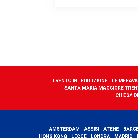
TRENTO INTRODUZIONE
LE MERAVI
SANTA MARIA MAGGIORE TRE
CHIESA D
AMSTERDAM
ASSISI
ATENE
BARC
HONG KONG
LECCE
LONDRA
MADRID