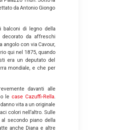
gettato da Antonio Giongo
i balconi di legno della
o decorato da affreschi
fa angolo con via Cavour,
prio qui nel 1875, quando
sti era un deputato del
erra mondiale, e che per
brevemente davanti alle
no le
case Cazuffi-Rella
.
 danno vita a un originale
i colori nell’altro. Sulle
e al secondo piano della
atte anche Diana e altre