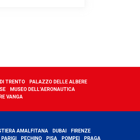
DI TRENTO
PALAZZO DELLE ALBERE
SE
MUSEO DELL'AERONAUTICA
RE VANGA
STIERA AMALFITANA
DUBAI
FIRENZE
PARIGI
PECHINO
PISA
POMPEI
PRAGA