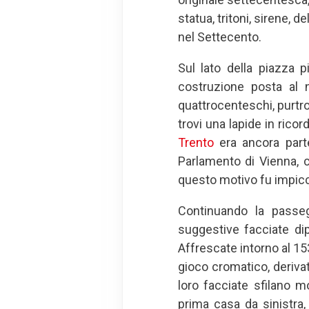
statua, tritoni, sirene,
nel Settecento.
Sul lato della piazza p
costruzione posta al 
quattrocenteschi, purtro
trovi una lapide in rico
Trento
era ancora parte
Parlamento di Vienna, c
questo motivo fu impicca
Continuando la passegg
suggestive facciate dip
Affrescate intorno al 153
gioco cromatico, derivato
loro facciate sfilano m
prima casa da sinistra,