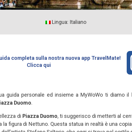
Lingua: Italiano
uida completa sulla nostra nuova app TravelMate!
Clicca qui
 tua guida personale ed insieme a MyWoWo ti diamo il
iazza Duomo
.
ellezza di
Piazza Duomo
, ti suggerisco di metterti al cen
 la figura di Nettuno. Questa statua in realtà è una copia
dell’artista Stefano Salterio, che oggi si trova nel cortile