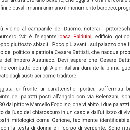
 delfini e cavalli marini animano il monumento barocco, pro
iù vicino al campanile del Duomo, noterai i pittoresch
numero 24: è l’elegante
casa Balduini
, edificio gotic
ppo piuttosto sbiaditi. Poco più avanti, sul palazzo che 
rdo del politico e patriota Cesare Battisti, che nacque pro
 dell’Impero Austriaco. Devi sapere che Cesare Batti
he combatté con gli Alpini italiani durante la prima gu
to dagli austriaci come traditore.
iata di fronte ai caratteristici portici, soffermati 
inte dei palazzi posti all’angolo con via Belenzani, so
0 dal pittore Marcello Fogolino, che vi abitò, i due palazzi
 dall’uso del chiaroscuro in un caso e dall’utilizzo di vivac
ostri mitologici come Gerione, facilmente identificabil
 con la testa di donna e il corpo di serpente. Sono ritr