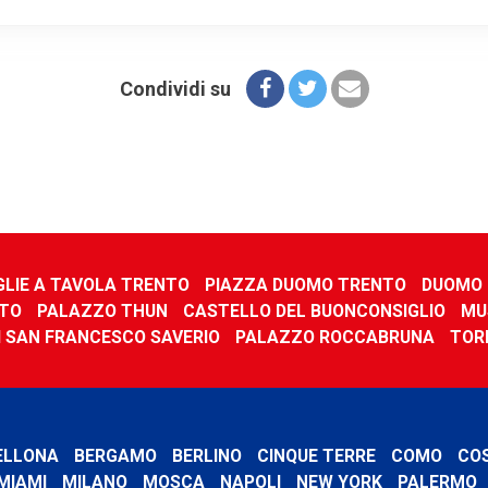
Condividi su
GLIE A TAVOLA TRENTO
PIAZZA DUOMO TRENTO
DUOMO 
NTO
PALAZZO THUN
CASTELLO DEL BUONCONSIGLIO
MU
I SAN FRANCESCO SAVERIO
PALAZZO ROCCABRUNA
TOR
ELLONA
BERGAMO
BERLINO
CINQUE TERRE
COMO
CO
MIAMI
MILANO
MOSCA
NAPOLI
NEW YORK
PALERMO