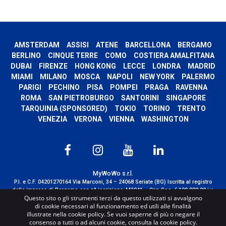
AMSTERDAM
ASSISI
ATENE
BARCELLONA
BERGAMO
BERLINO
CINQUE TERRE
COMO
COSTIERA AMALFITANA
DUBAI
FIRENZE
HONG KONG
LECCE
LONDRA
MADRID
MIAMI
MILANO
MOSCA
NAPOLI
NEW YORK
PALERMO
PARIGI
PECHINO
PISA
POMPEI
PRAGA
RAVENNA
ROMA
SAN PIETROBURGO
SANTORINI
SINGAPORE
TARQUINIA (SPONSORED)
TOKIO
TORINO
TRENTO
VENEZIA
VERONA
VIENNA
WASHINGTON
MyWoWo s.r.l.
P.I. e C.F. 04201270164 Via Marconi, 34 – 24068 Seriate (BG) Iscritta al registro
delle imprese di Bergamo con n° iscrizione 443941 – Cap.Soc. € 100.000,00 i.v.
Questo sito o gli strumenti terzi da questo utilizzati si avvalgono
TERMS AND CONDITIONS
-
CREDITS
di cookie necessari al funzionamento ed utili alle finalità
illustrate nella cookie policy. Se vuoi saperne di più o negare il
consenso a tutti o ad alcuni cookie, consulta la cookie policy.