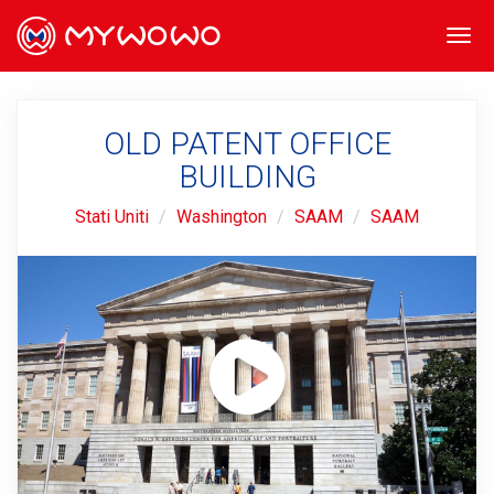
Togg
navi
OLD PATENT OFFICE
BUILDING
Stati Uniti
Washington
SAAM
SAAM