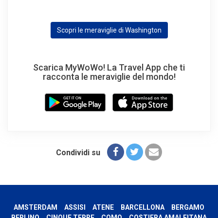
Scopri le meraviglie di Washington
Scarica MyWoWo! La Travel App che ti
racconta le meraviglie del mondo!
Condividi su
AMSTERDAM
ASSISI
ATENE
BARCELLONA
BERGAMO
BERLINO
CINQUE TERRE
COMO
COSTIERA AMALFITANA