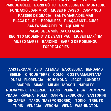
PARQUE GÜELL
BARRI GÒTIC
BARCELONETA
MONTJUÏC
FUNDACIÓ JOAN MIRÓ
MUSEU PICASSO
CAMP NOU
PASSEIG DE GRÀCIA
SANTA MARÍA DEL MAR
PLAÇA DEL REI
PEDRALBES
PLAÇA SANT JAUME
SANTA MARÍA DEL PI
AQUÀRIUM
PALAU DE LA MÚSICA CATALANA
RECINTO MODERNISTA DE SANT PAU
MUSEU MARÍTIM
MUSEO MARÉS
BARCINO
BARRIO DE POBLENOU
TORRE GLORIES
AMSTERDAM
ASIS
ATENAS
BARCELONA
BERGAMO
BERLÍN
CINQUE TERRE
COMO
COSTA AMALFITANA
DUBAI
FLORENCIA
HONG KONG
LECCE
LONDRES
MADRID
MIAMI
MILÁN
MOSCÙ
NÁPOLES
NUEVA YORK
PALERMO
PARIS
PEKÍN
PISA
POMPEYA
PRAGA
RÁVENA
ROMA
SAN PETERSBURGO
SANTORINI
SINGAPUR
TARQUINIA (SPONSORED)
TOKIO
TRENTO
TURIN
VENECIA
VERONA
VIENA
WASHINGTON