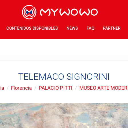
CONTENIDOS DISPONIBLES
NEWS
FAQ
PARTNER
TELEMACO SIGNORINI
lia
Florencia
PALACIO PITTI
MUSEO ARTE MODE