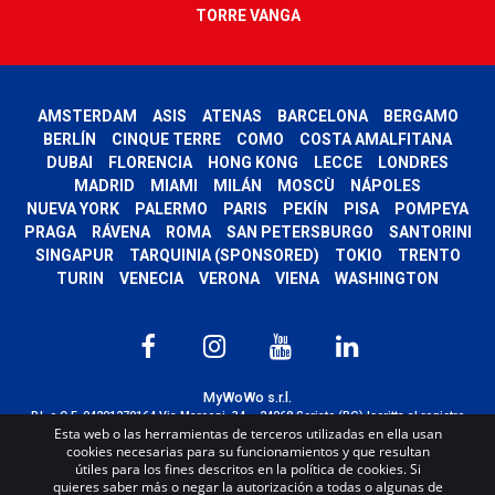
TORRE VANGA
AMSTERDAM
ASIS
ATENAS
BARCELONA
BERGAMO
BERLÍN
CINQUE TERRE
COMO
COSTA AMALFITANA
DUBAI
FLORENCIA
HONG KONG
LECCE
LONDRES
MADRID
MIAMI
MILÁN
MOSCÙ
NÁPOLES
NUEVA YORK
PALERMO
PARIS
PEKÍN
PISA
POMPEYA
PRAGA
RÁVENA
ROMA
SAN PETERSBURGO
SANTORINI
SINGAPUR
TARQUINIA (SPONSORED)
TOKIO
TRENTO
TURIN
VENECIA
VERONA
VIENA
WASHINGTON
MyWoWo s.r.l.
P.I. e C.F. 04201270164 Via Marconi, 34 – 24068 Seriate (BG) Iscritta al registro
Esta web o las herramientas de terceros utilizadas en ella usan
delle imprese di Bergamo con n° iscrizione 443941 – Cap.Soc. € 100.000,00 i.v.
cookies necesarias para su funcionamientos y que resultan
TERMS AND CONDITIONS
-
CREDITS
útiles para los fines descritos en la política de cookies. Si
quieres saber más o negar la autorización a todas o algunas de