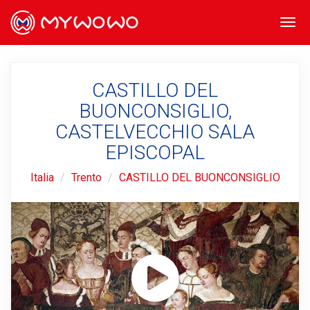
Togg
navi
CASTILLO DEL
BUONCONSIGLIO,
CASTELVECCHIO SALA
EPISCOPAL
Italia
Trento
CASTILLO DEL BUONCONSIGLIO