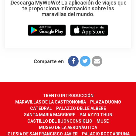
¡Descarga MyWoWo! La aplicación de viajes que
te proporciona información sobre las
maravillas del mundo.
Comparte en
TRENTO INTRODUCCIÓN
MARAVILLAS DE LA GASTRONOMÍA
PLAZA DUOMO
CATEDRAL
PALAZZO DELLE ALBERE
SANTA MARIA MAGGIORE
PALAZZO THUN
CASTILLO DEL BUONCONSIGLIO
MUSE
MUSEO DE LA AERONÁUTICA
IGLESIA DE SAN FRANCISCO JAVIER
PALACIO ROCCABRUNA