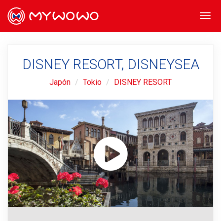
Togg
navi
DISNEY RESORT, DISNEYSEA
Japón
Tokio
DISNEY RESORT