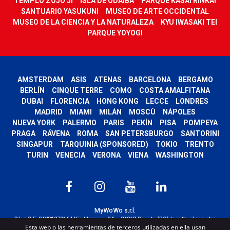
TEMPLO ZOJO JI
ISLA DE ODAIBA
PARQUE KASAI RINKAI
SANTUARIO YASUKUNI
MUSEO DE ARTE OCCIDENTAL
MUSEO DE LA CIENCIA Y LA NATURALEZA
KYU IWASAKI TEI
PARQUE YOYOGI
AMSTERDAM
ASIS
ATENAS
BARCELONA
BERGAMO
BERLÍN
CINQUE TERRE
COMO
COSTA AMALFITANA
DUBAI
FLORENCIA
HONG KONG
LECCE
LONDRES
MADRID
MIAMI
MILÁN
MOSCÙ
NÁPOLES
NUEVA YORK
PALERMO
PARIS
PEKÍN
PISA
POMPEYA
PRAGA
RÁVENA
ROMA
SAN PETERSBURGO
SANTORINI
SINGAPUR
TARQUINIA (SPONSORED)
TOKIO
TRENTO
TURIN
VENECIA
VERONA
VIENA
WASHINGTON
MyWoWo s.r.l.
P.I. e C.F. 04201270164 Via Marconi, 34 – 24068 Seriate (BG) Iscritta al registro
Esta web o las herramientas de terceros utilizadas en ella usan
delle imprese di Bergamo con n° iscrizione 443941 – Cap.Soc. € 100.000,00 i.v.