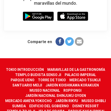
maravillas del mundo.
Comparte en
TOKIO INTRODUCCIÓN
MARAVILLAS DE LA GASTRONOMÍA
TEMPLO BUDISTA SENSO JI
PALACIO IMPERIAL
PARQUE UENO
TORRE DE TOKIO
MERCADO TSUKIJI
SANTUARIO MEIJI
JARDÍN KOISHIKAWA KORAKUEN
MUSEO NACIONAL
ROPPONGI
JARDÍN NACIONAL SHINJUKU GYOEN
MERCADO AMEYA YOKOCHO
JARDÍN RIKYU
MUSEO GHIBLI
SUMIDA
EDIFICIO DEL GOBIERNO
DISNEY RESORT