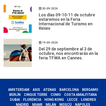
30-09-2024
Los días 09-10-11 de octubre
estaremos en la Feria
Internacional de Turismo en
Rimini
19-09-2024
Del 29 de septiembre al 3 de
octubre, nos encontrarás en la
feria TFWA en Cannes.
AMSTERDAM
ASIS
ATENAS
BARCELONA
BERGAMO
BERLÍN
CINQUE TERRE
COMO
COSTA AMALFITANA
DUBAI
FLORENCIA
HONG KONG
LECCE
LONDRES
MADRID
MIAMI
MILÁN
MOSCÙ
NÁPOLES