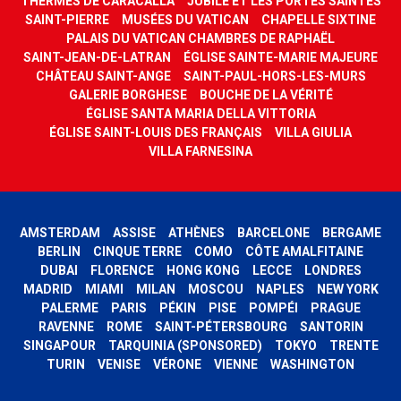
THERMES DE CARACALLA
JUBILÉ ET LES PORTES SAINTES
SAINT-PIERRE
MUSÉES DU VATICAN
CHAPELLE SIXTINE
PALAIS DU VATICAN CHAMBRES DE RAPHAËL
SAINT-JEAN-DE-LATRAN
ÉGLISE SAINTE-MARIE MAJEURE
CHÂTEAU SAINT-ANGE
SAINT-PAUL-HORS-LES-MURS
GALERIE BORGHESE
BOUCHE DE LA VÉRITÉ
ÉGLISE SANTA MARIA DELLA VITTORIA
ÉGLISE SAINT-LOUIS DES FRANÇAIS
VILLA GIULIA
VILLA FARNESINA
AMSTERDAM
ASSISE
ATHÈNES
BARCELONE
BERGAME
BERLIN
CINQUE TERRE
COMO
CÔTE AMALFITAINE
DUBAI
FLORENCE
HONG KONG
LECCE
LONDRES
MADRID
MIAMI
MILAN
MOSCOU
NAPLES
NEW YORK
PALERME
PARIS
PÉKIN
PISE
POMPÉI
PRAGUE
RAVENNE
ROME
SAINT-PÉTERSBOURG
SANTORIN
SINGAPOUR
TARQUINIA (SPONSORED)
TOKYO
TRENTE
TURIN
VENISE
VÉRONE
VIENNE
WASHINGTON