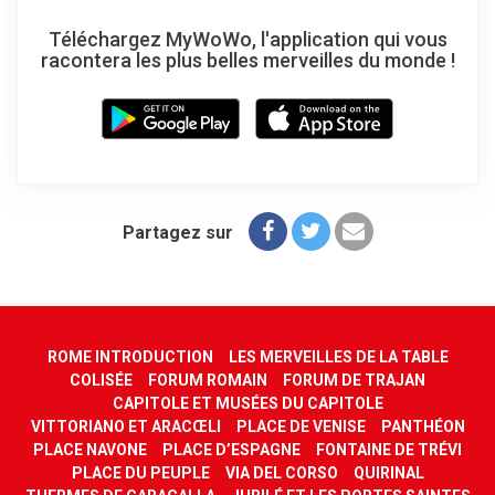
Téléchargez MyWoWo, l'application qui vous
racontera les plus belles merveilles du monde !
Partagez sur
ROME INTRODUCTION
LES MERVEILLES DE LA TABLE
COLISÉE
FORUM ROMAIN
FORUM DE TRAJAN
CAPITOLE ET MUSÉES DU CAPITOLE
VITTORIANO ET ARACŒLI
PLACE DE VENISE
PANTHÉON
PLACE NAVONE
PLACE D’ESPAGNE
FONTAINE DE TRÉVI
PLACE DU PEUPLE
VIA DEL CORSO
QUIRINAL