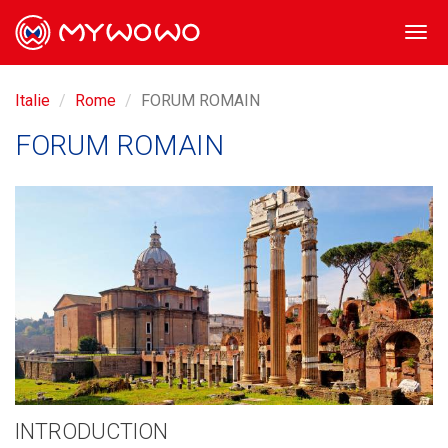
Togg
navi
Italie
Rome
FORUM ROMAIN
FORUM ROMAIN
INTRODUCTION