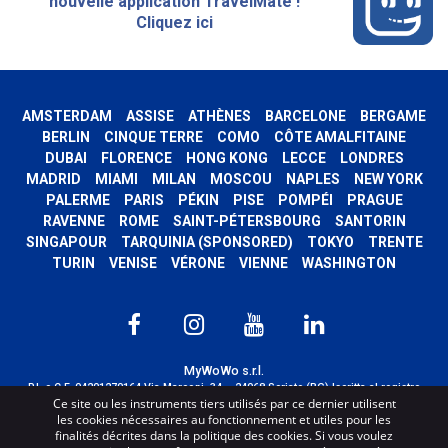
nouvelle application TravelMate !
Cliquez ici
AMSTERDAM
ASSISE
ATHÈNES
BARCELONE
BERGAME
BERLIN
CINQUE TERRE
COMO
CÔTE AMALFITAINE
DUBAI
FLORENCE
HONG KONG
LECCE
LONDRES
MADRID
MIAMI
MILAN
MOSCOU
NAPLES
NEW YORK
PALERME
PARIS
PÉKIN
PISE
POMPÉI
PRAGUE
RAVENNE
ROME
SAINT-PÉTERSBOURG
SANTORIN
SINGAPOUR
TARQUINIA (SPONSORED)
TOKYO
TRENTE
TURIN
VENISE
VÉRONE
VIENNE
WASHINGTON
MyWoWo s.r.l.
P.I. e C.F. 04201270164 Via Marconi, 34 – 24068 Seriate (BG) Iscritta al registro
Ce site ou les instruments tiers utilisés par ce dernier utilisent
delle imprese di Bergamo con n° iscrizione 443941 – Cap.Soc. € 100.000,00 i.v.
les cookies nécessaires au fonctionnement et utiles pour les
TERMS AND CONDITIONS
-
CREDITS
finalités décrites dans la politique des cookies. Si vous voulez