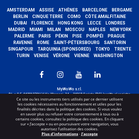
AMSTERDAM
ASSISE
ATHÈNES
BARCELONE
BERGAME
BERLIN
CINQUE TERRE
COMO
CÔTE AMALFITAINE
DUBAI
FLORENCE
HONG KONG
LECCE
LONDRES
MADRID
MIAMI
MILAN
MOSCOU
NAPLES
NEW YORK
PALERME
PARIS
PÉKIN
PISE
POMPÉI
PRAGUE
RAVENNE
ROME
SAINT-PÉTERSBOURG
SANTORIN
SINGAPOUR
TARQUINIA (SPONSORED)
TOKYO
TRENTE
TURIN
VENISE
VÉRONE
VIENNE
WASHINGTON
MyWoWo s.r.l.
P.I. e C.F. 04201270164 Via Marconi, 34 – 24068 Seriate (BG) Iscritta al registro
Ce site ou les instruments tiers utilisés par ce dernier utilisent
delle imprese di Bergamo con n° iscrizione 443941 – Cap.Soc. € 100.000,00 i.v.
les cookies nécessaires au fonctionnement et utiles pour les
TERMS AND CONDITIONS
-
CREDITS
finalités décrites dans la politique des cookies. Si vous voulez
en savoir plus ou refuser votre consentement à tous ou à
certains cookies, consultez la politique des cookies. En cliquant
sur « J’accepte » ou en poursuivant votre navigation, vous
autorisez l’utilisation des cookies.
Plus d’informations
-
J’accepte