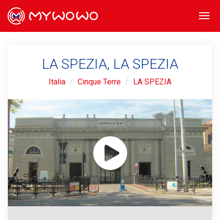
Togg
navi
LA SPEZIA, LA SPEZIA
Italia
Cinque Terre
LA SPEZIA