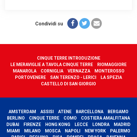
Condividi su
CINQUE TERRE INTRODUZIONE
LE MERAVIGLIE A TAVOLA CINQUE TERRE
RIOMAGGIORE
MANAROLA
CORNIGLIA
VERNAZZA
MONTEROSSO
PORTOVENERE
SAN TERENZO - LERICI
LA SPEZIA
CASTELLO DI SAN GIORGIO
AMSTERDAM
ASSISI
ATENE
BARCELLONA
BERGAMO
BERLINO
CINQUE TERRE
COMO
COSTIERA AMALFITANA
DUBAI
FIRENZE
HONG KONG
LECCE
LONDRA
MADRID
MIAMI
MILANO
MOSCA
NAPOLI
NEW YORK
PALERMO