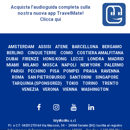
Acquista l'audioguida completa sulla
nostra nuova app TravelMate!
Clicca qui
AMSTERDAM
ASSISI
ATENE
BARCELLONA
BERGAMO
BERLINO
CINQUE TERRE
COMO
COSTIERA AMALFITANA
DUBAI
FIRENZE
HONG KONG
LECCE
LONDRA
MADRID
MIAMI
MILANO
MOSCA
NAPOLI
NEW YORK
PALERMO
PARIGI
PECHINO
PISA
POMPEI
PRAGA
RAVENNA
ROMA
SAN PIETROBURGO
SANTORINI
SINGAPORE
TARQUINIA (SPONSORED)
TOKIO
TORINO
TRENTO
VENEZIA
VERONA
VIENNA
WASHINGTON
MyWoWo s.r.l.
P.I. e C.F. 04201270164 Via Marconi, 34 – 24068 Seriate (BG) Iscritta al registro