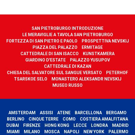
SAN PIETROBURGO INTRODUZIONE
LE MERAVIGLIE A TAVOLA SAN PIETROBURGO
FORTEZZA DI SAN PIETRO E PAOLO
PROSPETTIVA NEVSKIJ
PIAZZA DEL PALAZZO
ERMITAGE
CATTEDRALE DI SAN ISACCO
KUNSTKAMERA
GIARDINO D'ESTATE
PALAZZO YUSUPOV
CATTEDRALE DI KAZAN
CHIESA DEL SALVATORE SUL SANGUE VERSATO
PETERHOF
TSARSKOE SELO
MONASTERO ALEKSANDR NEVSKIJ
MUSEO RUSSO
AMSTERDAM
ASSISI
ATENE
BARCELLONA
BERGAMO
BERLINO
CINQUE TERRE
COMO
COSTIERA AMALFITANA
DUBAI
FIRENZE
HONG KONG
LECCE
LONDRA
MADRID
MIAMI
MILANO
MOSCA
NAPOLI
NEW YORK
PALERMO