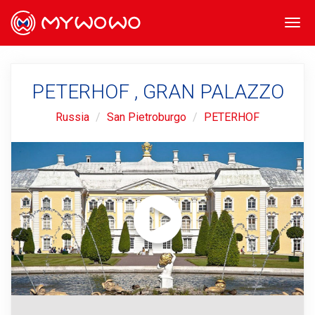
Togg
navi
PETERHOF , GRAN PALAZZO
Russia
San Pietroburgo
PETERHOF